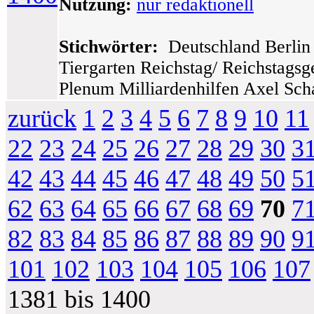
Nutzung:
nur redaktionell
Stichwörter:
Deutschland Berlin 
Tiergarten Reichstag/ Reichstags
Plenum Milliardenhilfen Axel Sch
zurück
1
2
3
4
5
6
7
8
9
10
11
22
23
24
25
26
27
28
29
30
3
42
43
44
45
46
47
48
49
50
5
62
63
64
65
66
67
68
69
70
7
82
83
84
85
86
87
88
89
90
9
101
102
103
104
105
106
107
1381 bis 1400