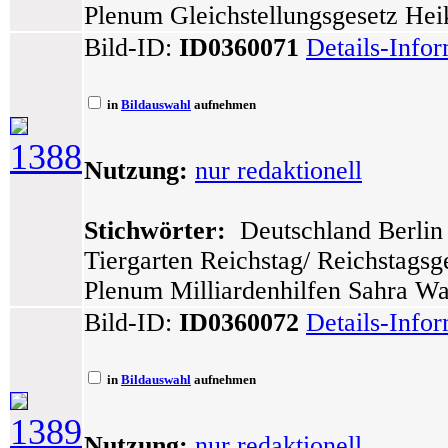
Plenum Gleichstellungsgesetz Hei
Bild-ID:
ID0360071
Details-Info
in
Bildauswahl
aufnehmen
1388
Nutzung:
nur redaktionell
Stichwörter:
Deutschland Berlin 
Tiergarten Reichstag/ Reichstags
Plenum Milliardenhilfen Sahra W
Bild-ID:
ID0360072
Details-Info
in
Bildauswahl
aufnehmen
1389
Nutzung:
nur redaktionell