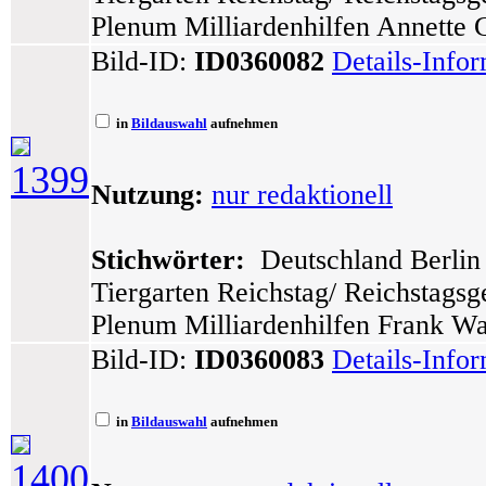
Plenum Milliardenhilfen Annette G
Bild-ID:
ID0360082
Details-Info
in
Bildauswahl
aufnehmen
1399
Nutzung:
nur redaktionell
Stichwörter:
Deutschland Berlin 
Tiergarten Reichstag/ Reichstags
Plenum Milliardenhilfen Frank Wal
Bild-ID:
ID0360083
Details-Info
in
Bildauswahl
aufnehmen
1400