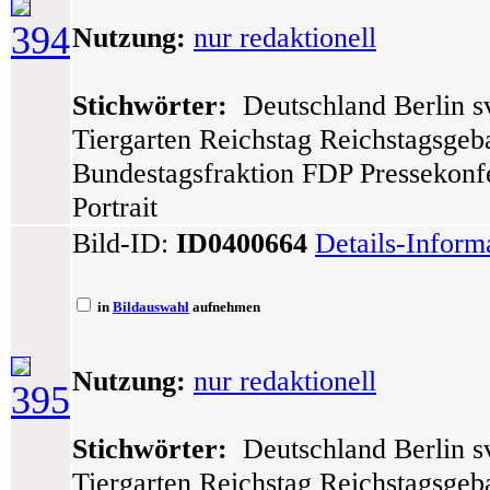
394
Nutzung:
nur redaktionell
Stichwörter:
Deutschland Berlin sv
Tiergarten Reichstag Reichstagsge
Bundestagsfraktion FDP Pressekonfe
Portrait
Bild-ID:
ID0400664
Details-Inform
in
Bildauswahl
aufnehmen
Nutzung:
nur redaktionell
395
Stichwörter:
Deutschland Berlin sv
Tiergarten Reichstag Reichstagsge