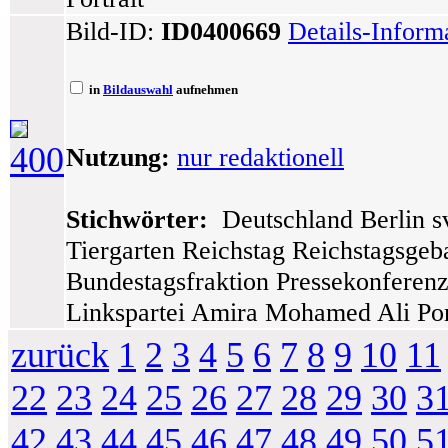
Bild-ID:
ID0400669
Details-Inform
in
Bildauswahl
aufnehmen
400
Nutzung:
nur redaktionell
Stichwörter:
Deutschland Berlin sv
Tiergarten Reichstag Reichstagsge
Bundestagsfraktion Pressekonferen
Linkspartei Amira Mohamed Ali Por
zurück
1
2
3
4
5
6
7
8
9
10
11
22
23
24
25
26
27
28
29
30
3
42
43
44
45
46
47
48
49
50
5