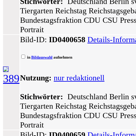
Stichwörter:
Deutschland Berlin sv
Tiergarten Reichstag Reichstagsge
Bundestagsfraktion CDU CSU Presse
Portrait
Bild-ID:
ID0400658
Details-Inform
in
Bildauswahl
aufnehmen
389
Nutzung:
nur redaktionell
Stichwörter:
Deutschland Berlin sv
Tiergarten Reichstag Reichstagsge
Bundestagsfraktion CDU CSU Presse
Portrait
Bild-ID:
ID0400659
Details-Inform