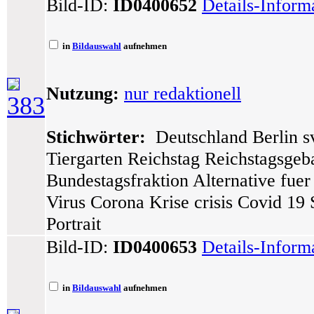
Bild-ID:
ID0400652
Details-Inform
in
Bildauswahl
aufnehmen
Nutzung:
nur redaktionell
383
Stichwörter:
Deutschland Berlin sv
Tiergarten Reichstag Reichstagsge
Bundestagsfraktion Alternative fue
Virus Corona Krise crisis Covid 19
Portrait
Bild-ID:
ID0400653
Details-Inform
in
Bildauswahl
aufnehmen