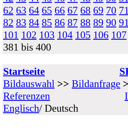
62
63
64
65
66
67
68
69
70
7
82
83
84
85
86
87
88
89
90
9
101
102
103
104
105
106
107
381 bis 400
Startseite
S
Bildauswahl
>>
Bildanfrage
Referenzen
Englisch
/ Deutsch