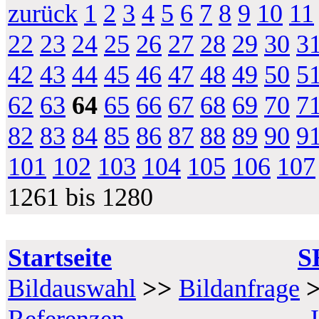
zurück
1
2
3
4
5
6
7
8
9
10
11
22
23
24
25
26
27
28
29
30
3
42
43
44
45
46
47
48
49
50
5
62
63
64
65
66
67
68
69
70
7
82
83
84
85
86
87
88
89
90
9
101
102
103
104
105
106
107
1261 bis 1280
Startseite
S
Bildauswahl
>>
Bildanfrage
Referenzen