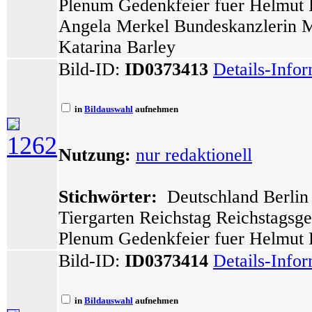
Plenum Gedenkfeier fuer Helmut 
Angela Merkel Bundeskanzlerin M
Katarina Barley
Bild-ID:
ID0373413
Details-Info
in
Bildauswahl
aufnehmen
1262
Nutzung:
nur redaktionell
Stichwörter:
Deutschland Berlin 
Tiergarten Reichstag Reichstagsg
Plenum Gedenkfeier fuer Helmut 
Bild-ID:
ID0373414
Details-Info
in
Bildauswahl
aufnehmen