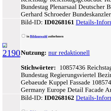
Bundestag Plenarsaal Deutscher B
Gerhard Schroeder Bundeskanzler/
Bild-ID:
ID0268161
Details-Info
in
Bildauswahl
aufnehmen
2190
Nutzung:
nur redaktionell
Stichwörter:
10857436 Reichstag
Bundestag Regierungsviertel Bezi
Gebaeude Kuppel Fassade 10857436
Germany Europe Detail Facade A
Bild-ID:
ID0268162
Details-Info