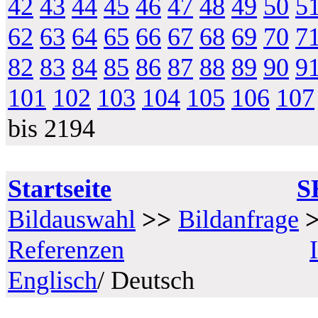
42
43
44
45
46
47
48
49
50
5
62
63
64
65
66
67
68
69
70
7
82
83
84
85
86
87
88
89
90
9
101
102
103
104
105
106
107
bis 2194
Startseite
S
Bildauswahl
>>
Bildanfrage
Referenzen
Englisch
/ Deutsch