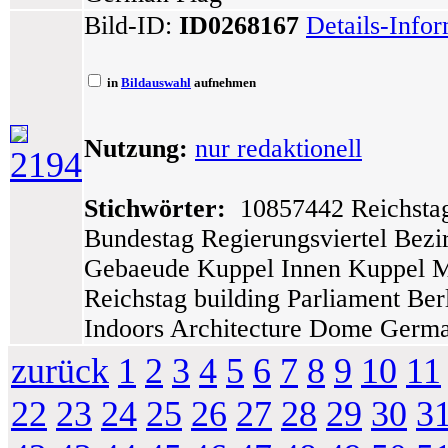
Bild-ID:
ID0268167
Details-Info
in
Bildauswahl
aufnehmen
Nutzung:
nur redaktionell
2194
Stichwörter:
10857442 Reichstag
Bundestag Regierungsviertel Bezi
Gebaeude Kuppel Innen Kuppel M
Reichstag building Parliament Ber
Indoors Architecture Dome Germa
zurück
1
2
3
4
5
6
7
8
9
10
11
22
23
24
25
26
27
28
29
30
3