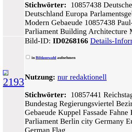
Stichwörter:
10857438 Deutscher
Deutschland Europa Parlamentsge
Modern Gebaeude 10857438 Paul-
Parliament Building Architecture
Bild-ID:
ID0268166
Details-Info
in
Bildauswahl
aufnehmen
Nutzung:
nur redaktionell
2193
Stichwörter:
10857441 Reichstag
Bundestag Regierungsviertel Bezi
Gebaeude Kuppel Fassade Fahne F
Parliament Berlin city Germany E
German Flag