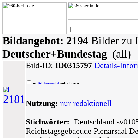
Bildangebot:
2194
Bilder zu 
Deutscher+Bundestag
(all)
Bild-ID:
ID0315797
Details-Info
in
Bildauswahl
aufnehmen
2181
Nutzung:
nur redaktionell
Stichwörter:
Deutschland sv0105 
Reichstagsgebaeude Plenarsaal De