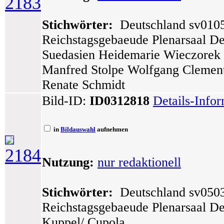
2183
Stichwörter:
Deutschland sv0105 
Reichstagsgebaeude Plenarsaal De
Suedasien Heidemarie Wieczorek 
Manfred Stolpe Wolfgang Clement 
Renate Schmidt
Bild-ID:
ID0312818
Details-Info
in
Bildauswahl
aufnehmen
2184
Nutzung:
nur redaktionell
Stichwörter:
Deutschland sv0503 
Reichstagsgebaeude Plenarsaal De
Kuppel/ Cupola