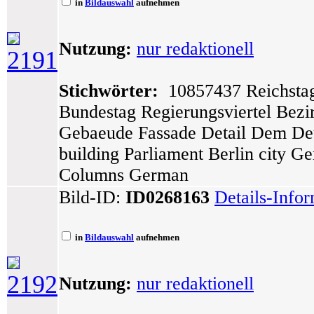
in
Bildauswahl
aufnehmen
Nutzung:
nur redaktionell
2191
Stichwörter:
10857437 Reichstag
Bundestag Regierungsviertel Bezi
Gebaeude Fassade Detail Dem De
building Parliament Berlin city G
Columns German
Bild-ID:
ID0268163
Details-Info
in
Bildauswahl
aufnehmen
2192
Nutzung:
nur redaktionell