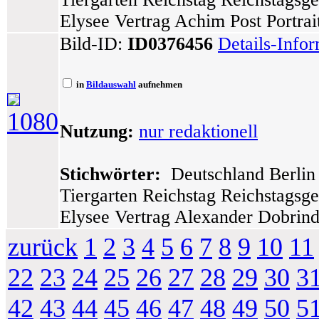
Elysee Vertrag Achim Post Portrai
Bild-ID:
ID0376456
Details-Info
in
Bildauswahl
aufnehmen
1080
Nutzung:
nur redaktionell
Stichwörter:
Deutschland Berlin 
Tiergarten Reichstag Reichstagsg
Elysee Vertrag Alexander Dobrindt
zurück
1
2
3
4
5
6
7
8
9
10
11
22
23
24
25
26
27
28
29
30
3
42
43
44
45
46
47
48
49
50
5