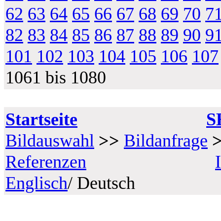
62
63
64
65
66
67
68
69
70
7
82
83
84
85
86
87
88
89
90
9
101
102
103
104
105
106
107
1061 bis 1080
Startseite
S
Bildauswahl
>>
Bildanfrage
Referenzen
Englisch
/ Deutsch