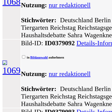
1068
Nutzung:
nur redaktionell
Stichwörter:
Deutschland Berlin 
Tiergarten Reichstag Reichstagsg
Haushaltsdebatte Sahra Wagenknech
Bild-ID:
ID0379092
Details-Info
in
Bildauswahl
aufnehmen
1069
Nutzung:
nur redaktionell
Stichwörter:
Deutschland Berlin 
Tiergarten Reichstag Reichstagsg
Haushaltsdebatte Sahra Wagenknech
Bild-ID:
ID0379093
Details-Info