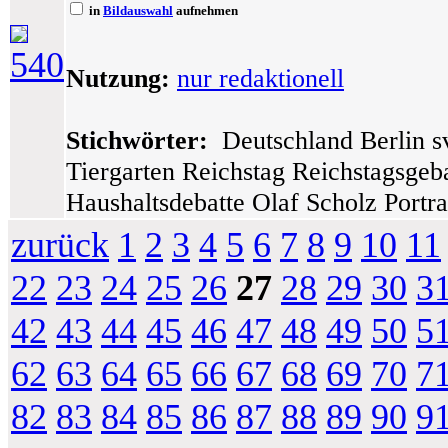
in
Bildauswahl
aufnehmen
540
Nutzung:
nur redaktionell
Stichwörter:
Deutschland Berlin sv
Tiergarten Reichstag Reichstagsge
Haushaltsdebatte Olaf Scholz Portra
zurück
1
2
3
4
5
6
7
8
9
10
11
22
23
24
25
26
27
28
29
30
3
42
43
44
45
46
47
48
49
50
5
62
63
64
65
66
67
68
69
70
7
82
83
84
85
86
87
88
89
90
9