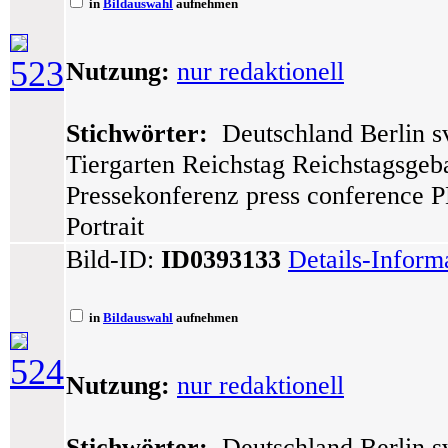
in
Bildauswahl
aufnehmen
523
Nutzung:
nur redaktionell
Stichwörter:
Deutschland Berlin sv
Tiergarten Reichstag Reichstagsge
Pressekonferenz press conference 
Portrait
Bild-ID:
ID0393133
Details-Inform
in
Bildauswahl
aufnehmen
524
Nutzung:
nur redaktionell
Stichwörter:
Deutschland Berlin sv