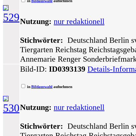
in
Bildauswahl
aufnehmen
529
Nutzung:
nur redaktionell
Stichwörter:
Deutschland Berlin sv
Tiergarten Reichstag Reichstagsge
Annemarie Renger Sonderbriefmarke
Bild-ID:
ID0393139
Details-Inform
in
Bildauswahl
aufnehmen
530
Nutzung:
nur redaktionell
Stichwörter:
Deutschland Berlin sv
Tiergarten Reichstag Reichstagsge