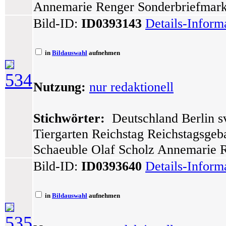
Annemarie Renger Sonderbriefmarke
Bild-ID:
ID0393143
Details-Inform
in
Bildauswahl
aufnehmen
534
Nutzung:
nur redaktionell
Stichwörter:
Deutschland Berlin sv
Tiergarten Reichstag Reichstagsge
Schaeuble Olaf Scholz Annemarie 
Bild-ID:
ID0393640
Details-Inform
in
Bildauswahl
aufnehmen
535