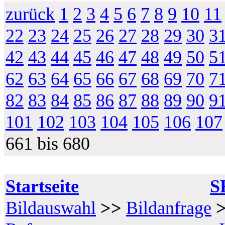
zurück
1
2
3
4
5
6
7
8
9
10
11
22
23
24
25
26
27
28
29
30
3
42
43
44
45
46
47
48
49
50
5
62
63
64
65
66
67
68
69
70
7
82
83
84
85
86
87
88
89
90
9
101
102
103
104
105
106
107
661 bis 680
Startseite
S
Bildauswahl
>>
Bildanfrage