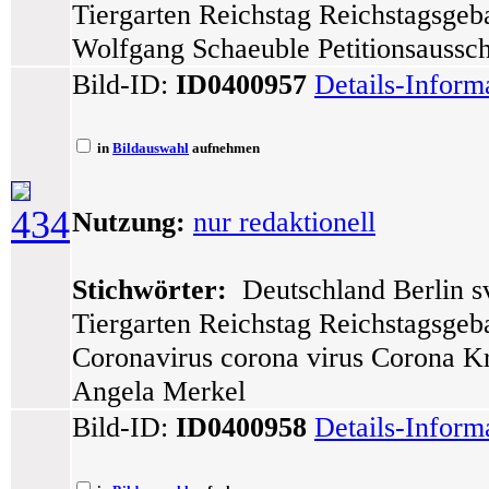
Tiergarten Reichstag Reichstagsge
Wolfgang Schaeuble Petitionsaussc
Bild-ID:
ID0400957
Details-Inform
in
Bildauswahl
aufnehmen
434
Nutzung:
nur redaktionell
Stichwörter:
Deutschland Berlin sv
Tiergarten Reichstag Reichstagsge
Coronavirus corona virus Corona K
Angela Merkel
Bild-ID:
ID0400958
Details-Inform