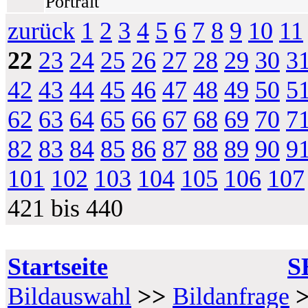
Portrait
zurück
1
2
3
4
5
6
7
8
9
10
11
22
23
24
25
26
27
28
29
30
3
42
43
44
45
46
47
48
49
50
5
62
63
64
65
66
67
68
69
70
7
82
83
84
85
86
87
88
89
90
9
101
102
103
104
105
106
107
421 bis 440
Startseite
S
Bildauswahl
>>
Bildanfrage