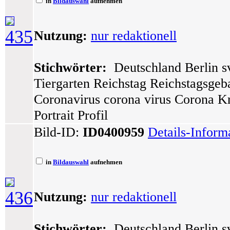
in
Bildauswahl
aufnehmen
435
Nutzung:
nur redaktionell
Stichwörter:
Deutschland Berlin sv
Tiergarten Reichstag Reichstagsge
Coronavirus corona virus Corona Kr
Portrait Profil
Bild-ID:
ID0400959
Details-Inform
in
Bildauswahl
aufnehmen
436
Nutzung:
nur redaktionell
Stichwörter:
Deutschland Berlin sv