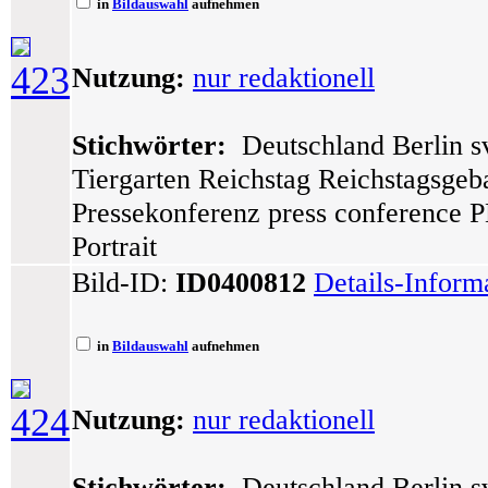
in
Bildauswahl
aufnehmen
423
Nutzung:
nur redaktionell
Stichwörter:
Deutschland Berlin sv
Tiergarten Reichstag Reichstagsge
Pressekonferenz press conference P
Portrait
Bild-ID:
ID0400812
Details-Inform
in
Bildauswahl
aufnehmen
424
Nutzung:
nur redaktionell
Stichwörter:
Deutschland Berlin sv