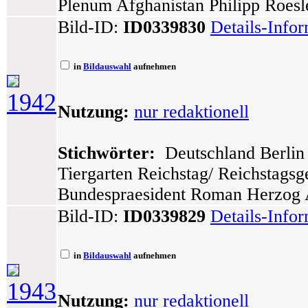
Plenum Afghanistan Philipp Roes
Bild-ID:
ID0339830
Details-Info
in
Bildauswahl
aufnehmen
1942
Nutzung:
nur redaktionell
Stichwörter:
Deutschland Berlin 
Tiergarten Reichstag/ Reichstags
Bundespraesident Roman Herzog A
Bild-ID:
ID0339829
Details-Info
in
Bildauswahl
aufnehmen
1943
Nutzung:
nur redaktionell