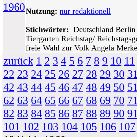
1960
Nutzung:
nur redaktionell
Stichwörter:
Deutschland Berlin 
Tiergarten Reichstag/ Reichstags
freie Wahl zur Volk Angela Merke
zurück
1
2
3
4
5
6
7
8
9
10
11
22
23
24
25
26
27
28
29
30
3
42
43
44
45
46
47
48
49
50
5
62
63
64
65
66
67
68
69
70
7
82
83
84
85
86
87
88
89
90
9
101
102
103
104
105
106
107