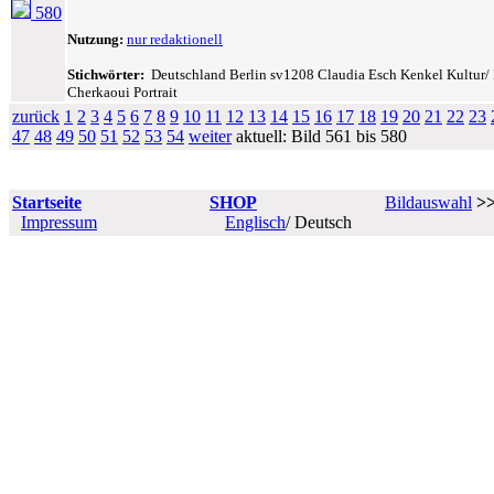
580
Nutzung:
nur redaktionell
Stichwörter:
Deutschland Berlin sv1208 Claudia Esch Kenkel Kultur/ Fe
Cherkaoui Portrait
zurück
1
2
3
4
5
6
7
8
9
10
11
12
13
14
15
16
17
18
19
20
21
22
23
47
48
49
50
51
52
53
54
weiter
aktuell: Bild 561 bis 580
Startseite
SHOP
Bildauswahl
>
Impressum
Englisch
/ Deutsch