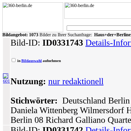
Bildangebot:
1073
Bilder zu Ihrer Suchanfrage:
Haus+der+Berliner
Bild-ID:
ID0331743
Details-Info
in
Bildauswahl
aufnehmen
Nutzung:
nur redaktionell
601
Stichwörter:
Deutschland Berlin 
Daniela Wittenberg Wilmersdorf Ha
Berlin 08 Richard Galliano Quarte
Bild-ID:
ID0331742
Details-Info