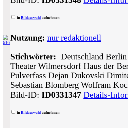
Bild-ID:
ID0331348
Details-Info
in
Bildauswahl
aufnehmen
Nutzung:
nur redaktionell
616
Stichwörter:
Deutschland Berlin 
Theater Wilmersdorf Haus der Berl
Pulverfass Dejan Dukovski Dimite
Sebastian Blomberg Wolfram Koc
Bild-ID:
ID0331347
Details-Info
in
Bildauswahl
aufnehmen