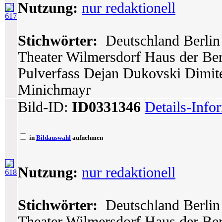
Nutzung:
nur redaktionell
617
Stichwörter:
Deutschland Berlin 
Theater Wilmersdorf Haus der Berl
Pulverfass Dejan Dukovski Dimite
Minichmayr
Bild-ID:
ID0331346
Details-Info
in
Bildauswahl
aufnehmen
Nutzung:
nur redaktionell
618
Stichwörter:
Deutschland Berlin 
Theater Wilmersdorf Haus der Berl