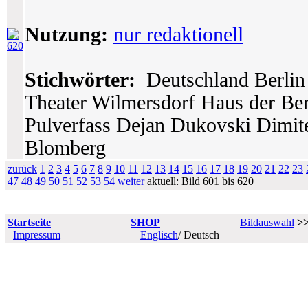
Nutzung:
nur redaktionell
620
Stichwörter:
Deutschland Berlin 
Theater Wilmersdorf Haus der Berl
Pulverfass Dejan Dukovski Dimite
Blomberg
zurück
1
2
3
4
5
6
7
8
9
10
11
12
13
14
15
16
17
18
19
20
21
22
23
47
48
49
50
51
52
53
54
weiter
aktuell: Bild 601 bis 620
Startseite
SHOP
Bildauswahl
>
Impressum
Englisch
/ Deutsch