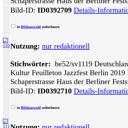
Schaperstrasse Haus der Berliner Fest
Bild-ID:
ID0392709
Details-Informat
in
Bildauswahl
aufnehmen
Nutzung:
nur redaktionell
110
Stichwörter:
be52/sv1119 Deutschlan
Kultur Feuilleton Jazzfest Berlin 201
Schaperstrasse Haus der Berliner Fests
Bild-ID:
ID0392710
Details-Informat
in
Bildauswahl
aufnehmen
Nutzung:
nur redaktionell
111