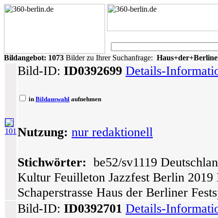
Bildangebot:
1073
Bilder zu Ihrer Suchanfrage:
Haus+der+Berliner
Bild-ID:
ID0392699
Details-Informat
in
Bildauswahl
aufnehmen
Nutzung:
nur redaktionell
101
Stichwörter:
be52/sv1119 Deutschlan
Kultur Feuilleton Jazzfest Berlin 201
Schaperstrasse Haus der Berliner Fests
Bild-ID:
ID0392701
Details-Informat