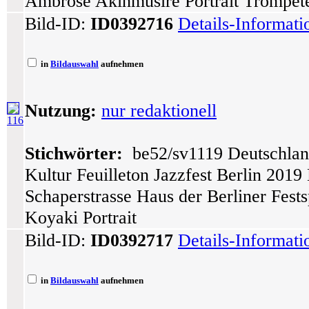
Ambrose Akinmusire Portrait Trompet
Bild-ID:
ID0392716
Details-Informat
in
Bildauswahl
aufnehmen
Nutzung:
nur redaktionell
116
Stichwörter:
be52/sv1119 Deutschlan
Kultur Feuilleton Jazzfest Berlin 201
Schaperstrasse Haus der Berliner Fes
Koyaki Portrait
Bild-ID:
ID0392717
Details-Informat
in
Bildauswahl
aufnehmen