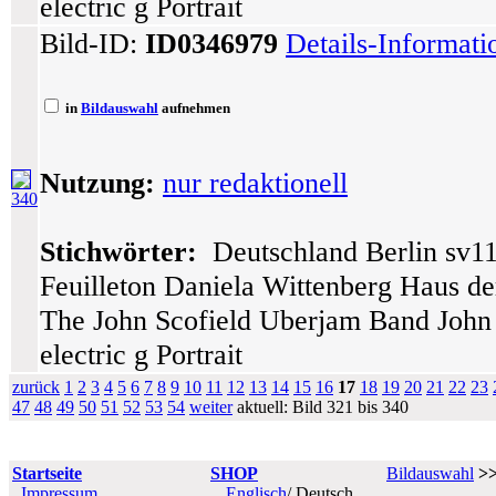
electric g Portrait
Bild-ID:
ID0346979
Details-Informat
in
Bildauswahl
aufnehmen
Nutzung:
nur redaktionell
340
Stichwörter:
Deutschland Berlin sv11
Feuilleton Daniela Wittenberg Haus der
The John Scofield Uberjam Band John Sc
electric g Portrait
zurück
1
2
3
4
5
6
7
8
9
10
11
12
13
14
15
16
17
18
19
20
21
22
23
47
48
49
50
51
52
53
54
weiter
aktuell: Bild 321 bis 340
Startseite
SHOP
Bildauswahl
>
Impressum
Englisch
/ Deutsch