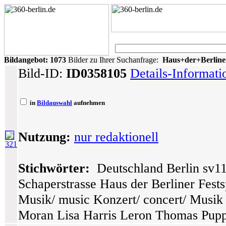
Bildangebot:
1073
Bilder zu Ihrer Suchanfrage:
Haus+der+Berliner
Bild-ID:
ID0358105
Details-Informat
in
Bildauswahl
aufnehmen
Nutzung:
nur redaktionell
321
Stichwörter:
Deutschland Berlin sv11
Schaperstrasse Haus der Berliner Festsp
Musik/ music Konzert/ concert/ Musik
Moran Lisa Harris Leron Thomas Pupp