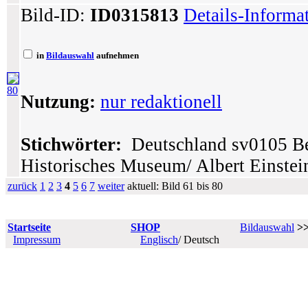
Bild-ID:
ID0315813
Details-Informa
in
Bildauswahl
aufnehmen
80
Nutzung:
nur redaktionell
Stichwörter:
Deutschland sv0105 Ber
Historisches Museum/ Albert Einstei
zurück
1
2
3
4
5
6
7
weiter
aktuell: Bild 61 bis 80
Startseite
SHOP
Bildauswahl
>
Impressum
Englisch
/ Deutsch