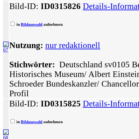
Bild-ID:
ID0315826
Details-Informa
in
Bildauswahl
aufnehmen
Nutzung:
nur redaktionell
67
Stichwörter:
Deutschland sv0105 Ber
Historisches Museum/ Albert Einstei
Schroeder Bundeskanzler/ Chancellor
Profil
Bild-ID:
ID0315825
Details-Informa
in
Bildauswahl
aufnehmen
68