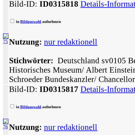
Bild-ID:
ID0315818
Details-Informa
in
Bildauswahl
aufnehmen
Nutzung:
nur redaktionell
75
Stichwörter:
Deutschland sv0105 Ber
Historisches Museum/ Albert Einstei
Schroeder Bundeskanzler/ Chancellor
Bild-ID:
ID0315817
Details-Informa
in
Bildauswahl
aufnehmen
Nutzung:
nur redaktionell
76