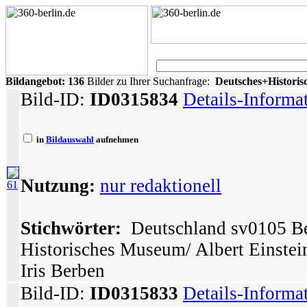
Bildangebot:
136
Bilder zu Ihrer Suchanfrage:
Deutsches+Histor
Bild-ID:
ID0315834
Details-Informa
in
Bildauswahl
aufnehmen
Nutzung:
nur redaktionell
61
Stichwörter:
Deutschland sv0105 Ber
Historisches Museum/ Albert Einstei
Iris Berben
Bild-ID:
ID0315833
Details-Informa