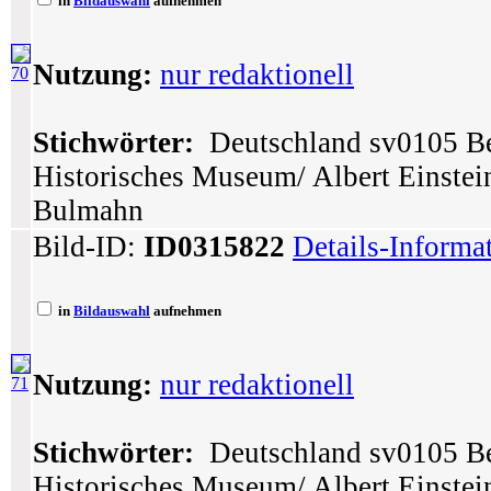
in
Bildauswahl
aufnehmen
Nutzung:
nur redaktionell
70
Stichwörter:
Deutschland sv0105 Ber
Historisches Museum/ Albert Einstein
Bulmahn
Bild-ID:
ID0315822
Details-Informa
in
Bildauswahl
aufnehmen
Nutzung:
nur redaktionell
71
Stichwörter:
Deutschland sv0105 Ber
Historisches Museum/ Albert Einstei