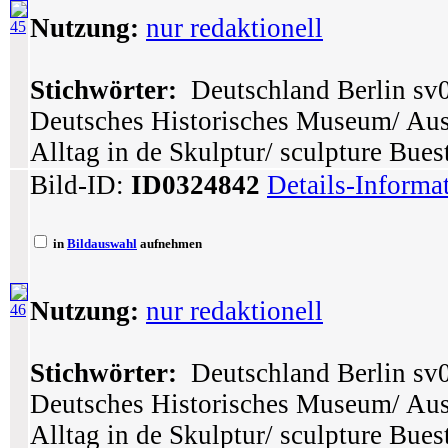
Nutzung:
nur redaktionell
45
Stichwörter:
Deutschland Berlin sv0
Deutsches Historisches Museum/ Ausst
Alltag in de Skulptur/ sculpture Bues
Bild-ID:
ID0324842
Details-Informa
in
Bildauswahl
aufnehmen
Nutzung:
nur redaktionell
46
Stichwörter:
Deutschland Berlin sv0
Deutsches Historisches Museum/ Ausst
Alltag in de Skulptur/ sculpture Bues