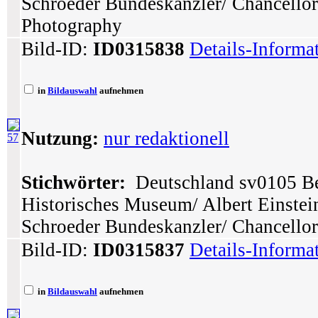
Schroeder Bundeskanzler/ Chancellor
Photography
Bild-ID:
ID0315838
Details-Informa
in
Bildauswahl
aufnehmen
Nutzung:
nur redaktionell
57
Stichwörter:
Deutschland sv0105 Ber
Historisches Museum/ Albert Einstei
Schroeder Bundeskanzler/ Chancellor
Bild-ID:
ID0315837
Details-Informa
in
Bildauswahl
aufnehmen