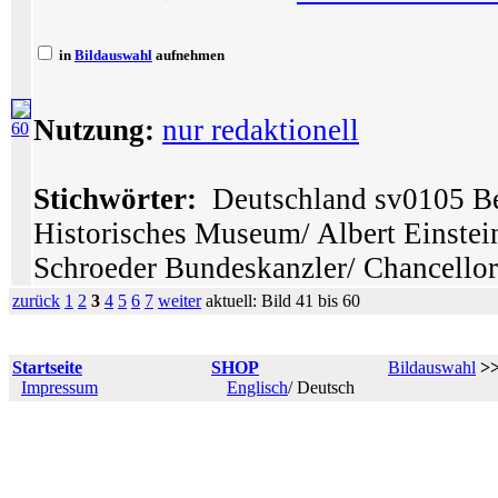
in
Bildauswahl
aufnehmen
Nutzung:
nur redaktionell
60
Stichwörter:
Deutschland sv0105 Ber
Historisches Museum/ Albert Einstei
Schroeder Bundeskanzler/ Chancellor
zurück
1
2
3
4
5
6
7
weiter
aktuell: Bild 41 bis 60
Startseite
SHOP
Bildauswahl
>
Impressum
Englisch
/ Deutsch