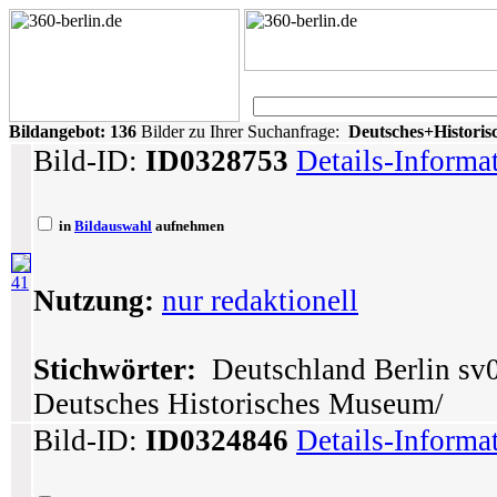
Bildangebot:
136
Bilder zu Ihrer Suchanfrage:
Deutsches+Histor
Bild-ID:
ID0328753
Details-Informa
in
Bildauswahl
aufnehmen
41
Nutzung:
nur redaktionell
Stichwörter:
Deutschland Berlin sv0
Deutsches Historisches Museum/
Bild-ID:
ID0324846
Details-Informa