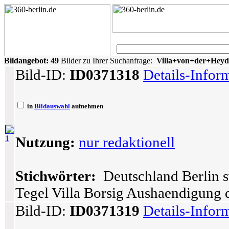
Bildangebot:
49
Bilder zu Ihrer Suchanfrage:
Villa+von+der+Hey
Bild-ID:
ID0371318
Details-Infor
in
Bildauswahl
aufnehmen
1
Nutzung:
nur redaktionell
Stichwörter:
Deutschland Berlin s
Tegel Villa Borsig Aushaendigung 
Bild-ID:
ID0371319
Details-Infor