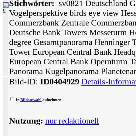
Stichwörter:
sv0821 Deutschland Ge
9
Vogelperspektive birds eye view Hes
Commerzbank Zentrale Commerzban
Deutsche Bank Towers Messeturm He
degree Gesamtpanorama Henninger 
Tower European Central Bank Headq
European Central Bank Opernturm Ta
Panorama Kugelpanorama Planetenansi
Bild-ID:
ID0404929
Details-Informa
in
Bildauswahl
aufnehmen
Nutzung:
nur redaktionell