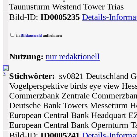
Taunusturm Westend Tower Trias
Bild-ID:
ID0005235
Details-Informa
in
Bildauswahl
aufnehmen
Nutzung:
nur redaktionell
3
Stichwörter:
sv0821 Deutschland Ge
Vogelperspektive birds eye view Hes
Commerzbank Zentrale Commerzban
Deutsche Bank Towers Messeturm H
European Central Bank Headquart E
European Central Bank Opernturm T
Bild-ID:
ID0005241
Details-Informa