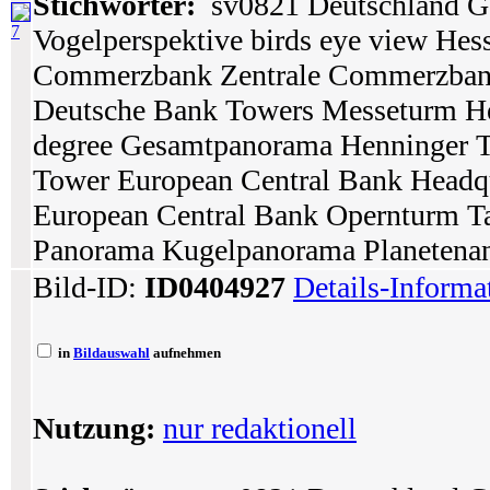
Stichwörter:
sv0821 Deutschland Ge
7
Vogelperspektive birds eye view Hes
Commerzbank Zentrale Commerzban
Deutsche Bank Towers Messeturm He
degree Gesamtpanorama Henninger 
Tower European Central Bank Headq
European Central Bank Opernturm Ta
Panorama Kugelpanorama Planetenansi
Bild-ID:
ID0404927
Details-Informa
in
Bildauswahl
aufnehmen
Nutzung:
nur redaktionell