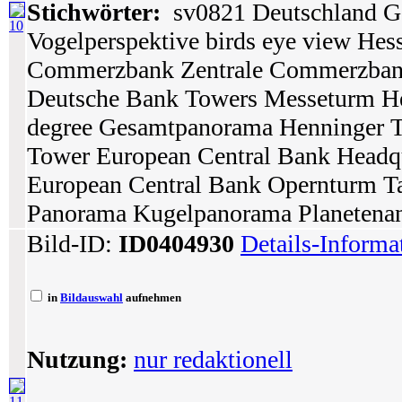
Stichwörter:
sv0821 Deutschland Ge
10
Vogelperspektive birds eye view Hes
Commerzbank Zentrale Commerzban
Deutsche Bank Towers Messeturm He
degree Gesamtpanorama Henninger 
Tower European Central Bank Headq
European Central Bank Opernturm Ta
Panorama Kugelpanorama Planetenansi
Bild-ID:
ID0404930
Details-Informa
in
Bildauswahl
aufnehmen
Nutzung:
nur redaktionell
11