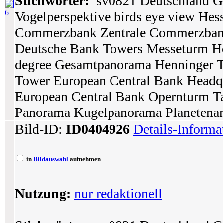
Stichwörter:
sv0821 Deutschland Ge
6
Vogelperspektive birds eye view Hes
Commerzbank Zentrale Commerzban
Deutsche Bank Towers Messeturm He
degree Gesamtpanorama Henninger 
Tower European Central Bank Headq
European Central Bank Opernturm Ta
Panorama Kugelpanorama Planetenansi
Bild-ID:
ID0404926
Details-Informa
in
Bildauswahl
aufnehmen
Nutzung:
nur redaktionell