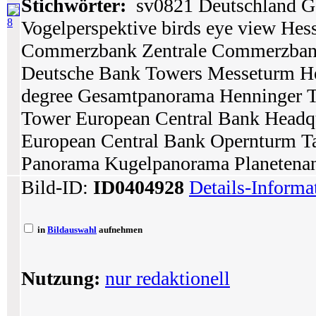
Stichwörter:
sv0821 Deutschland Ge
8
Vogelperspektive birds eye view Hes
Commerzbank Zentrale Commerzban
Deutsche Bank Towers Messeturm He
degree Gesamtpanorama Henninger 
Tower European Central Bank Headq
European Central Bank Opernturm Ta
Panorama Kugelpanorama Planetenansi
Bild-ID:
ID0404928
Details-Informa
in
Bildauswahl
aufnehmen
Nutzung:
nur redaktionell