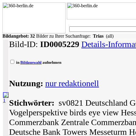
Bildangebot:
32
Bilder zu Ihrer Suchanfrage:
Trias
(all)
Bild-ID:
ID0005229
Details-Informa
in
Bildauswahl
aufnehmen
Nutzung:
nur redaktionell
1
Stichwörter:
sv0821 Deutschland Ge
Vogelperspektive birds eye view Hes
Commerzbank Zentrale Commerzban
Deutsche Bank Towers Messeturm H