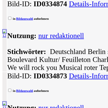
Bild-ID:
ID0334874
Details-Info
in
Bildauswahl
aufnehmen
Nutzung:
nur redaktionell
12
Stichwörter:
Deutschland Berlin 
Boulevard Kultur/ Feuilleton Char
We will rock you Musical roter Tep
Bild-ID:
ID0334873
Details-Info
in
Bildauswahl
aufnehmen
Nutzung:
nur redaktionell
13