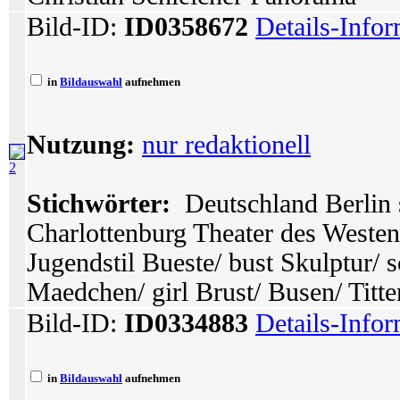
Bild-ID:
ID0358672
Details-Info
in
Bildauswahl
aufnehmen
Nutzung:
nur redaktionell
2
Stichwörter:
Deutschland Berlin 
Charlottenburg Theater des Weste
Jugendstil Bueste/ bust Skulptur/ 
Maedchen/ girl Brust/ Busen/ Titten
Bild-ID:
ID0334883
Details-Info
in
Bildauswahl
aufnehmen