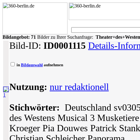
Bildangebot:
71
Bilder zu Ihrer Suchanfrage:
Theater+des+Weste
Bild-ID:
ID0001115
Details-Infor
in
Bildauswahl
aufnehmen
Nutzung:
nur redaktionell
1
Stichwörter:
Deutschland sv0305 
des Westens Musical 3 Musketier
Kroeger Pia Douwes Patrick Stank
Christian Schleicher Panorama