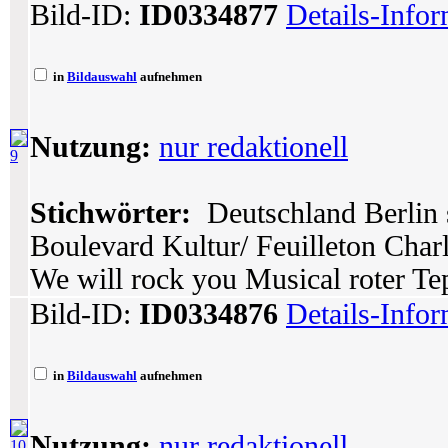
Bild-ID:
ID0334877
Details-Info
in
Bildauswahl
aufnehmen
Nutzung:
nur redaktionell
9
Stichwörter:
Deutschland Berlin 
Boulevard Kultur/ Feuilleton Char
We will rock you Musical roter Tep
Bild-ID:
ID0334876
Details-Info
in
Bildauswahl
aufnehmen
Nutzung:
nur redaktionell
10