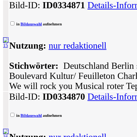
Bild-ID:
ID0334871
Details-Info
in
Bildauswahl
aufnehmen
Nutzung:
nur redaktionell
15
Stichwörter:
Deutschland Berlin 
Boulevard Kultur/ Feuilleton Char
We will rock you Musical roter Tep
Bild-ID:
ID0334870
Details-Info
in
Bildauswahl
aufnehmen
16