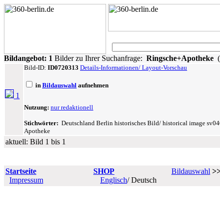
Bildangebot:
1
Bilder zu Ihrer Suchanfrage:
Ringsche+Apotheke
(
Bild-ID:
ID0720313
Details-Informationen/ Layout-Vorschau
in
Bildauswahl
aufnehmen
1
Nutzung:
nur redaktionell
Stichwörter:
Deutschland Berlin historisches Bild/ historical image sv0
Apotheke
aktuell: Bild 1 bis 1
Startseite
SHOP
Bildauswahl
>
Impressum
Englisch
/ Deutsch