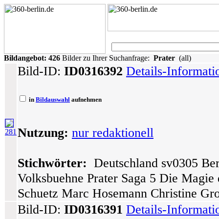
Bildangebot:
426
Bilder zu Ihrer Suchanfrage:
Prater
(all)
Bild-ID:
ID0316392
Details-Informat
in
Bildauswahl
aufnehmen
Nutzung:
nur redaktionell
281
Stichwörter:
Deutschland sv0305 Berl
Volksbuehne Prater Saga 5 Die Magie 
Schuetz Marc Hosemann Christine Gro
Bild-ID:
ID0316391
Details-Informat