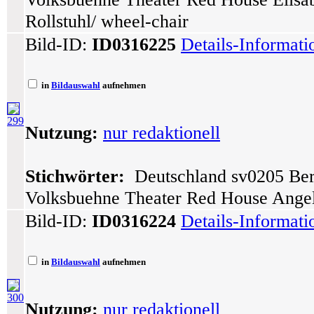
Rollstuhl/ wheel-chair
Bild-ID:
ID0316225
Details-Informat
in
Bildauswahl
aufnehmen
299
Nutzung:
nur redaktionell
Stichwörter:
Deutschland sv0205 Berl
Volksbuehne Theater Red House Angel
Bild-ID:
ID0316224
Details-Informat
in
Bildauswahl
aufnehmen
300
Nutzung:
nur redaktionell