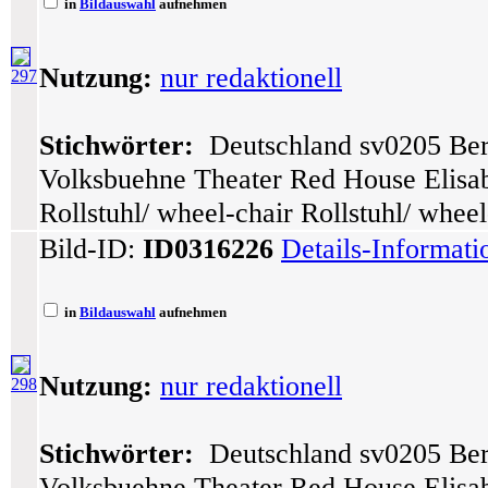
in
Bildauswahl
aufnehmen
Nutzung:
nur redaktionell
297
Stichwörter:
Deutschland sv0205 Berl
Volksbuehne Theater Red House Elisab
Rollstuhl/ wheel-chair Rollstuhl/ wheel
Bild-ID:
ID0316226
Details-Informat
in
Bildauswahl
aufnehmen
Nutzung:
nur redaktionell
298
Stichwörter:
Deutschland sv0205 Berl
Volksbuehne Theater Red House Elisab