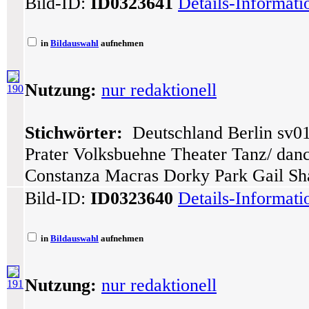
Bild-ID:
ID0323641
Details-Informat
in
Bildauswahl
aufnehmen
Nutzung:
nur redaktionell
190
Stichwörter:
Deutschland Berlin sv01
Prater Volksbuehne Theater Tanz/ dance
Constanza Macras Dorky Park Gail Sha
Bild-ID:
ID0323640
Details-Informat
in
Bildauswahl
aufnehmen
Nutzung:
nur redaktionell
191