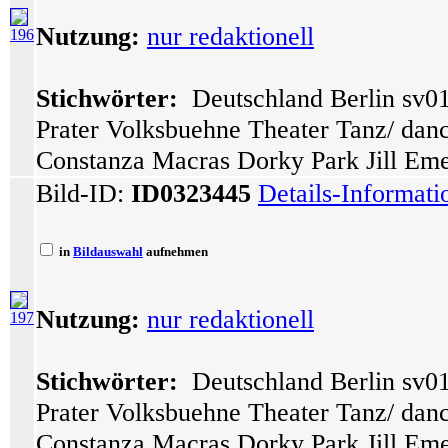
Nutzung:
nur redaktionell
196
Stichwörter:
Deutschland Berlin sv01
Prater Volksbuehne Theater Tanz/ dance
Constanza Macras Dorky Park Jill Eme
Bild-ID:
ID0323445
Details-Informat
in
Bildauswahl
aufnehmen
Nutzung:
nur redaktionell
197
Stichwörter:
Deutschland Berlin sv01
Prater Volksbuehne Theater Tanz/ dance
Constanza Macras Dorky Park Jill Eme