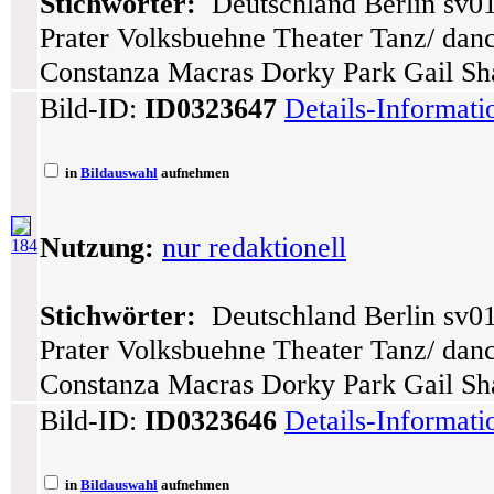
Stichwörter:
Deutschland Berlin sv01
Prater Volksbuehne Theater Tanz/ dance
Constanza Macras Dorky Park Gail Sha
Bild-ID:
ID0323647
Details-Informat
in
Bildauswahl
aufnehmen
Nutzung:
nur redaktionell
184
Stichwörter:
Deutschland Berlin sv01
Prater Volksbuehne Theater Tanz/ dance
Constanza Macras Dorky Park Gail Sha
Bild-ID:
ID0323646
Details-Informat
in
Bildauswahl
aufnehmen