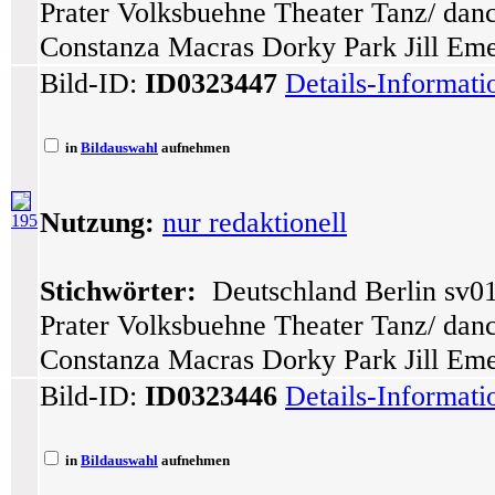
Prater Volksbuehne Theater Tanz/ dance
Constanza Macras Dorky Park Jill Eme
Bild-ID:
ID0323447
Details-Informat
in
Bildauswahl
aufnehmen
Nutzung:
nur redaktionell
195
Stichwörter:
Deutschland Berlin sv01
Prater Volksbuehne Theater Tanz/ dance
Constanza Macras Dorky Park Jill Eme
Bild-ID:
ID0323446
Details-Informat
in
Bildauswahl
aufnehmen