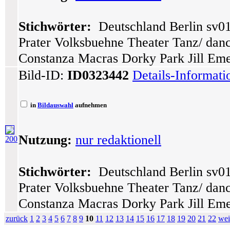
Stichwörter:
Deutschland Berlin sv01
Prater Volksbuehne Theater Tanz/ dance
Constanza Macras Dorky Park Jill Eme
Bild-ID:
ID0323442
Details-Informat
in
Bildauswahl
aufnehmen
Nutzung:
nur redaktionell
200
Stichwörter:
Deutschland Berlin sv01
Prater Volksbuehne Theater Tanz/ dance
Constanza Macras Dorky Park Jill Eme
zurück
1
2
3
4
5
6
7
8
9
10
11
12
13
14
15
16
17
18
19
20
21
22
wei