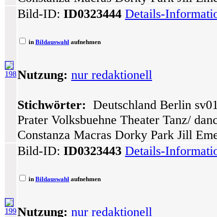
Bild-ID:
ID0323444
Details-Informat
in
Bildauswahl
aufnehmen
Nutzung:
nur redaktionell
198
Stichwörter:
Deutschland Berlin sv01
Prater Volksbuehne Theater Tanz/ dance
Constanza Macras Dorky Park Jill Eme
Bild-ID:
ID0323443
Details-Informat
in
Bildauswahl
aufnehmen
Nutzung:
nur redaktionell
199