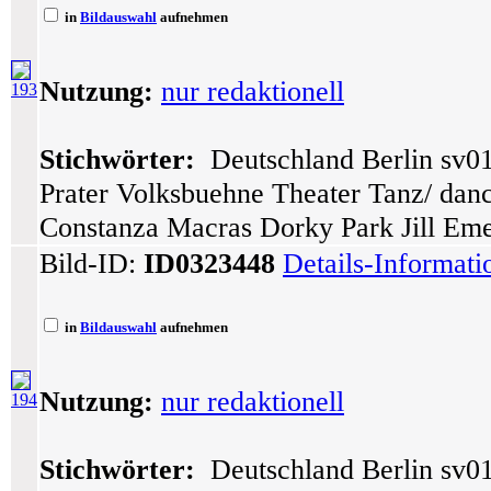
in
Bildauswahl
aufnehmen
Nutzung:
nur redaktionell
193
Stichwörter:
Deutschland Berlin sv01
Prater Volksbuehne Theater Tanz/ dance
Constanza Macras Dorky Park Jill Em
Bild-ID:
ID0323448
Details-Informat
in
Bildauswahl
aufnehmen
Nutzung:
nur redaktionell
194
Stichwörter:
Deutschland Berlin sv01