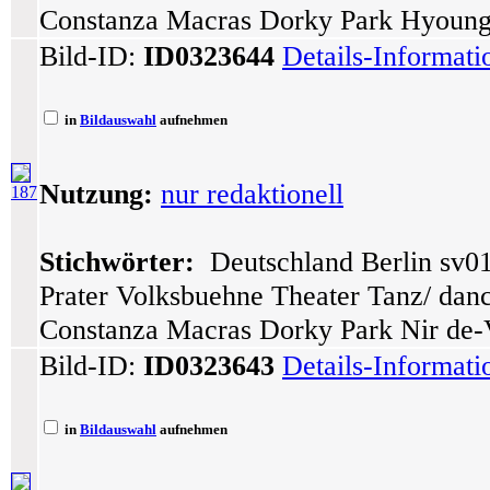
Constanza Macras Dorky Park Hyoun
Bild-ID:
ID0323644
Details-Informat
in
Bildauswahl
aufnehmen
Nutzung:
nur redaktionell
187
Stichwörter:
Deutschland Berlin sv01
Prater Volksbuehne Theater Tanz/ dance
Constanza Macras Dorky Park Nir de-V
Bild-ID:
ID0323643
Details-Informat
in
Bildauswahl
aufnehmen