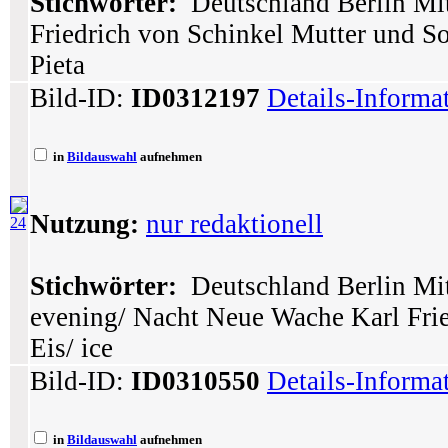
Stichwörter:
Deutschland Berlin Mit
Friedrich von Schinkel Mutter und S
Pieta
Bild-ID:
ID0312197
Details-Informa
in
Bildauswahl
aufnehmen
Nutzung:
nur redaktionell
24
Stichwörter:
Deutschland Berlin Mi
evening/ Nacht Neue Wache Karl Frie
Eis/ ice
Bild-ID:
ID0310550
Details-Informa
in
Bildauswahl
aufnehmen