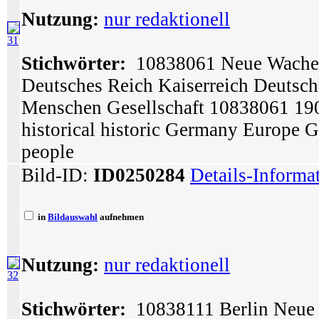
Nutzung:
nur redaktionell
31
Stichwörter:
10838061 Neue Wache Be
Deutsches Reich Kaiserreich Deutsc
Menschen Gesellschaft 10838061 190
historical historic Germany Europe 
people
Bild-ID:
ID0250284
Details-Informa
in
Bildauswahl
aufnehmen
Nutzung:
nur redaktionell
32
Stichwörter:
10838111 Berlin Neue 