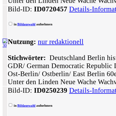
Unter den Linden Neue Wache Wach
Bild-ID:
ID0720457
Details-Informa
in
Bildauswahl
aufnehmen
Nutzung:
nur redaktionell
30
Stichwörter:
Deutschland Berlin hist
GDR/ German Democratic Republic 
Ost-Berlin/ Ostberlin/ East Berlin 60e
Unter den Linden Neue Wache Wach
Bild-ID:
ID0250239
Details-Informa
in
Bildauswahl
aufnehmen