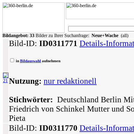
Bildangebot:
33
Bilder zu Ihrer Suchanfrage:
Neue+Wache
(all)
Bild-ID:
ID0311771
Details-Informa
in
Bildauswahl
aufnehmen
Nutzung:
nur redaktionell
21
Stichwörter:
Deutschland Berlin Mit
Friedrich von Schinkel Mutter und S
Pieta
Bild-ID:
ID0311770
Details-Informa