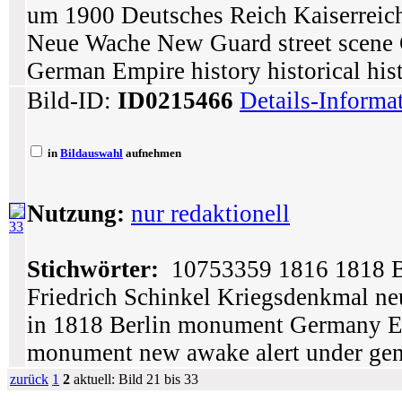
um 1900 Deutsches Reich Kaiserreich
Neue Wache New Guard street scene
German Empire history historical hist
Bild-ID:
ID0215466
Details-Informa
in
Bildauswahl
aufnehmen
Nutzung:
nur redaktionell
33
Stichwörter:
10753359 1816 1818 Be
Friedrich Schinkel Kriegsdenkmal n
in 1818 Berlin monument Germany Eu
monument new awake alert under gen
zurück
1
2
aktuell: Bild 21 bis 33