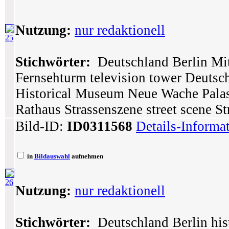
Nutzung:
nur redaktionell
25
Stichwörter:
Deutschland Berlin Mit
Fernsehturm television tower Deuts
Historical Museum Neue Wache Palas
Rathaus Strassenszene street scene St
Bild-ID:
ID0311568
Details-Informa
in
Bildauswahl
aufnehmen
26
Nutzung:
nur redaktionell
Stichwörter:
Deutschland Berlin hist