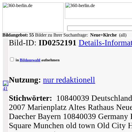
Bildangebot:
55
Bilder zu Ihrer Suchanfrage:
Neue+Kirche
(all)
Bild-ID:
ID0252191
Details-Informa
in
Bildauswahl
aufnehmen
Nutzung:
nur redaktionell
41
Stichwörter:
10840039 Deutschland E
2007 Marienplatz Altes Rathaus Neu
Daecher Bayern 10840039 Germany E
Square Munchen old town Old City Ha