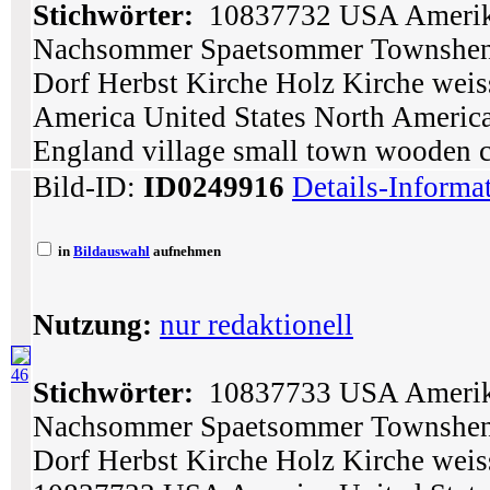
Stichwörter:
10837732 USA Amerika
Nachsommer Spaetsommer Townshen
Dorf Herbst Kirche Holz Kirche we
America United States North Ameri
England village small town wooden c
Bild-ID:
ID0249916
Details-Informa
in
Bildauswahl
aufnehmen
Nutzung:
nur redaktionell
46
Stichwörter:
10837733 USA Amerika
Nachsommer Spaetsommer Townshen
Dorf Herbst Kirche Holz Kirche wei