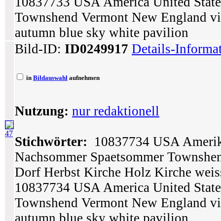
10837733 USA America United State
Townshend Vermont New England vil
autumn blue sky white pavilion
Bild-ID:
ID0249917
Details-Informa
in
Bildauswahl
aufnehmen
Nutzung:
nur redaktionell
47
Stichwörter:
10837734 USA Amerika
Nachsommer Spaetsommer Townshen
Dorf Herbst Kirche Holz Kirche wei
10837734 USA America United State
Townshend Vermont New England vil
autumn blue sky white pavilion