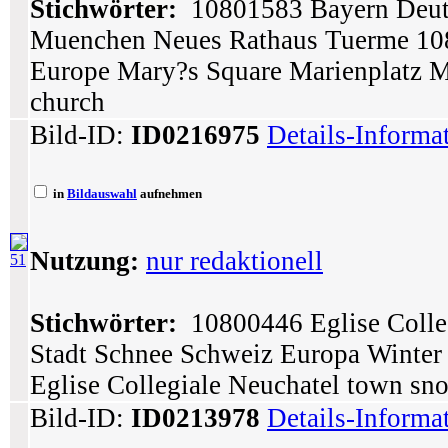
Stichwörter:
10801583 Bayern Deuts
Muenchen Neues Rathaus Tuerme 10
Europe Mary?s Square Marienplatz M
church
Bild-ID:
ID0216975
Details-Informa
in
Bildauswahl
aufnehmen
Nutzung:
nur redaktionell
51
Stichwörter:
10800446 Eglise Colle
Stadt Schnee Schweiz Europa Winter
Eglise Collegiale Neuchatel town sn
Bild-ID:
ID0213978
Details-Informa