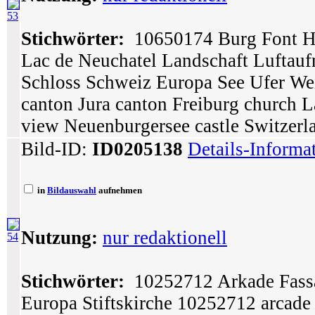
53
Stichwörter:
10650174 Burg Font He
Lac de Neuchatel Landschaft Lufta
Schloss Schweiz Europa See Ufer We
canton Jura canton Freiburg church La
view Neuenburgersee castle Switzerl
Bild-ID:
ID0205138
Details-Informa
in
Bildauswahl
aufnehmen
Nutzung:
nur redaktionell
54
Stichwörter:
10252712 Arkade Fassa
Europa Stiftskirche 10252712 arcade 