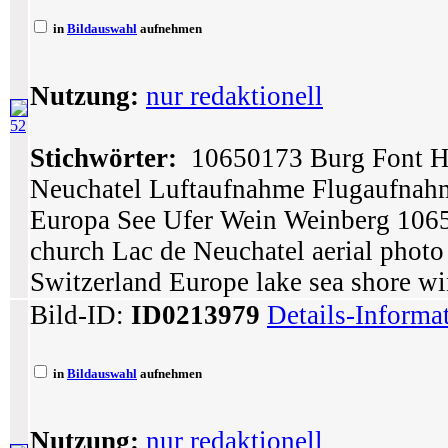
in
Bildauswahl
aufnehmen
Nutzung:
nur redaktionell
52
Stichwörter:
10650173 Burg Font He
Neuchatel Luftaufnahme Flugaufnah
Europa See Ufer Wein Weinberg 1065
church Lac de Neuchatel aerial photo
Switzerland Europe lake sea shore w
Bild-ID:
ID0213979
Details-Informa
in
Bildauswahl
aufnehmen
Nutzung:
nur redaktionell