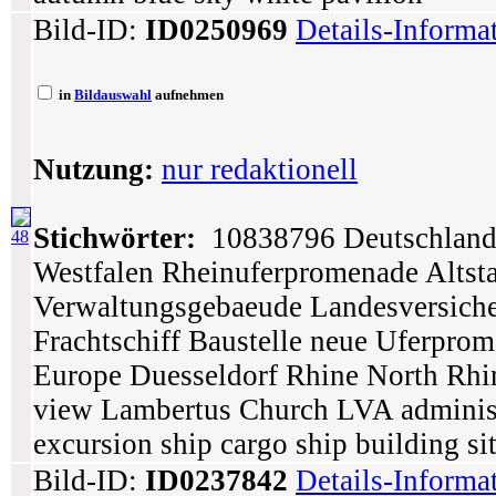
Bild-ID:
ID0250969
Details-Informa
in
Bildauswahl
aufnehmen
Nutzung:
nur redaktionell
Stichwörter:
10838796 Deutschland 
48
Westfalen Rheinuferpromenade Altst
Verwaltungsgebaeude Landesversicher
Frachtschiff Baustelle neue Uferpr
Europe Duesseldorf Rhine North Rh
view Lambertus Church LVA administr
excursion ship cargo ship building s
Bild-ID:
ID0237842
Details-Informa