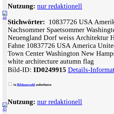
Nutzung:
nur redaktionell
44
Stichwörter:
10837726 USA Amerika
Nachsommer Spaetsommer Washingt
Neuengland Dorf weiss Architektur H
Fahne 10837726 USA America United
Town Center Washington New Hampsh
white architecture autumn flag
Bild-ID:
ID0249915
Details-Informa
in
Bildauswahl
aufnehmen
Nutzung:
nur redaktionell
45