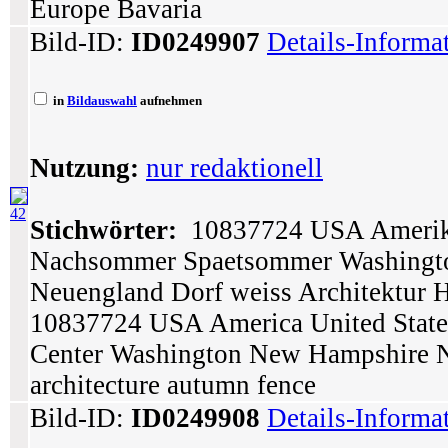
Europe Bavaria
Bild-ID:
ID0249907
Details-Informa
in
Bildauswahl
aufnehmen
Nutzung:
nur redaktionell
42
Stichwörter:
10837724 USA Amerika
Nachsommer Spaetsommer Washingt
Neuengland Dorf weiss Architektur 
10837724 USA America United State
Center Washington New Hampshire Ne
architecture autumn fence
Bild-ID:
ID0249908
Details-Informa