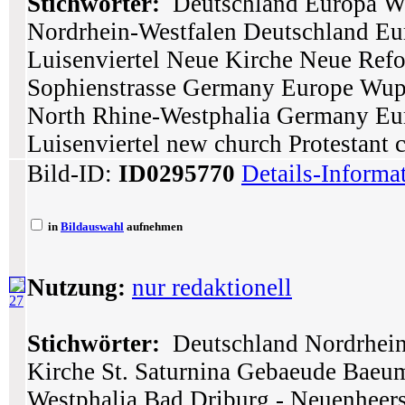
Stichwörter:
Deutschland Europa Wu
Nordrhein-Westfalen Deutschland Eu
Luisenviertel Neue Kirche Neue Refo
Sophienstrasse Germany Europe Wupp
North Rhine-Westphalia Germany Eur
Luisenviertel new church Protestant 
Bild-ID:
ID0295770
Details-Informa
in
Bildauswahl
aufnehmen
Nutzung:
nur redaktionell
27
Stichwörter:
Deutschland Nordrhein
Kirche St. Saturnina Gebaeude Baeu
Westphalia Bad Driburg - Neuenheers