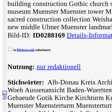
building construction Gothic church st
museum Muenster Muenster tower Muen
sacred construction collection Weis
new middle Ulmer Muenster landmar
Bild-ID:
ID0288169
Details-Informa
in
Bildauswahl
aufnehmen
Nutzung:
nur redaktionell
Stichwörter:
Alb-Donau Kreis Archit
Woeh Aussenansicht Baden-Wuertte
Gebaeude Gotik Kirche Kirchturm K
29
Muenster Muensterturm Muenstertur