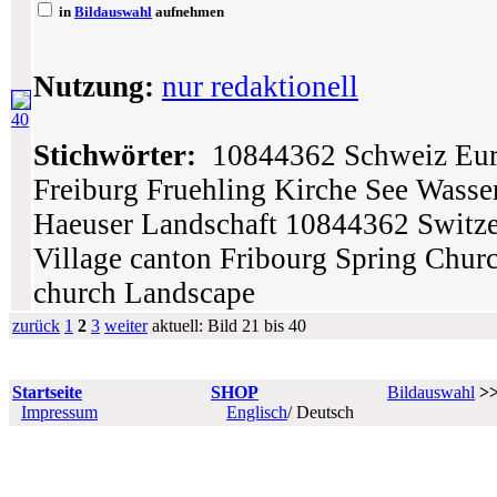
in
Bildauswahl
aufnehmen
Nutzung:
nur redaktionell
40
Stichwörter:
10844362 Schweiz Euro
Freiburg Fruehling Kirche See Wasse
Haeuser Landschaft 10844362 Switze
Village canton Fribourg Spring Chur
church Landscape
zurück
1
2
3
weiter
aktuell: Bild 21 bis 40
Startseite
SHOP
Bildauswahl
>
Impressum
Englisch
/ Deutsch