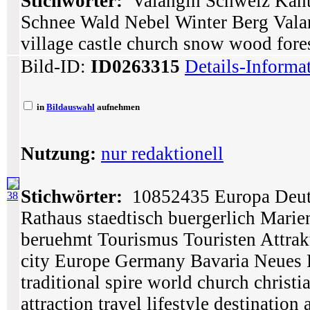
Stichwörter:
Valangin Schweiz Kant
Schnee Wald Nebel Winter Berg Vala
village castle church snow wood fore
Bild-ID:
ID0263315
Details-Informa
in
Bildauswahl
aufnehmen
Nutzung:
nur redaktionell
Stichwörter:
10852435 Europa Deuts
38
Rathaus staedtisch buergerlich Marie
beruehmt Tourismus Touristen Attra
city Europe Germany Bavaria Neues 
traditional spire world church christi
attraction travel lifestyle destination