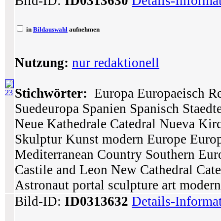
Bild-ID:
ID0313630
Details-Informa
in
Bildauswahl
aufnehmen
Nutzung:
nur redaktionell
Stichwörter:
Europa Europaeisch Rei
23
Suedeuropa Spanien Spanisch Staedte
Neue Kathedrale Catedral Nueva Kirc
Skulptur Kunst modern Europe Europe
Mediterranean Country Southern Euro
Castile and Leon New Cathedral Cate
Astronaut portal sculpture art modern
Bild-ID:
ID0313632
Details-Informa