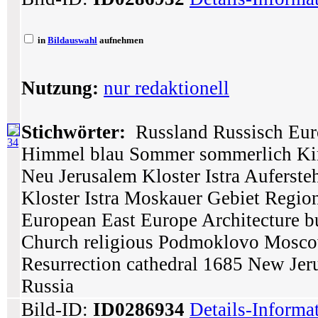
in
Bildauswahl
aufnehmen
Nutzung:
nur redaktionell
Stichwörter:
Russland Russisch Eur
34
Himmel blau Sommer sommerlich Kir
Neu Jerusalem Kloster Istra Auferst
Kloster Istra Moskauer Gebiet Regio
European East Europe Architecture 
Church religious Podmoklovo Moscow
Resurrection cathedral 1685 New Jer
Russia
Bild-ID:
ID0286934
Details-Informa