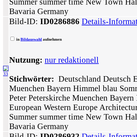
Summer summer time New Town Hall S
Bavaria Germany
Bild-ID:
ID0286886
Details-Informa
in
Bildauswahl
aufnehmen
Nutzung:
nur redaktionell
33
Stichwörter:
Deutschland Deutsch E
Muenchen Bayern Himmel blau Somme
Peter Peterskirche Muenchen Bayer
European Western Europe Architectur
Summer summer time New Town Hall S
Bavaria Germany
Bild-ID:
ID0286932
Details-Informa