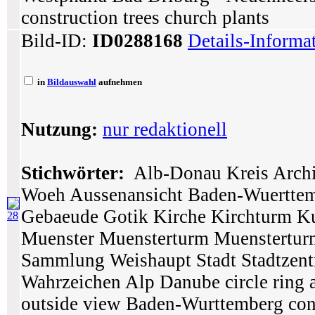
construction trees church plants
Bild-ID:
ID0288168
Details-Informa
in
Bildauswahl
aufnehmen
Nutzung:
nur redaktionell
Stichwörter:
Alb-Donau Kreis Archit
Woeh Aussenansicht Baden-Wuertte
Gebaeude Gotik Kirche Kirchturm K
28
Muenster Muensterturm Muenstertur
Sammlung Weishaupt Stadt Stadtzen
Wahrzeichen Alp Danube circle ring ar
outside view Baden-Wurttemberg con