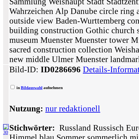
Sammlung Weishaupt Stadt Stadtzen
Wahrzeichen Alp Danube circle ring ar
outside view Baden-Wurttemberg con
building construction Gothic church st
museum Muenster Muenster tower Muen
sacred construction collection Weis
new middle Ulmer Muenster landmar
Bild-ID:
ID0286696
Details-Informa
in
Bildauswahl
aufnehmen
Nutzung:
nur redaktionell
Stichwörter:
Russland Russisch Eur
30
Himmel blau Sommer sommerlich mittel