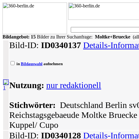
Bildangebot:
15
Bilder zu Ihrer Suchanfrage:
Moltke+Bruecke
(all
Bild-ID:
ID0340137
Details-Informa
in
Bildauswahl
aufnehmen
Nutzung:
nur redaktionell
1
Stichwörter:
Deutschland Berlin sv0
Reichstagsgebaeude Moltke Bruecke 
Kuppel/ Cupo
Bild-ID:
ID0340128
Details-Informa