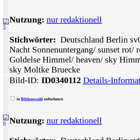
Nutzung:
nur redaktionell
5
Stichwörter:
Deutschland Berlin sv
Nacht Sonnenuntergang/ sunset rot/ r
Goldelse Himmel/ heaven/ sky Himme
sky Moltke Bruecke
Bild-ID:
ID0340112
Details-Informa
in
Bildauswahl
aufnehmen
Nutzung:
nur redaktionell
6