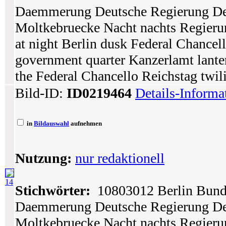
Daemmerung Deutsche Regierung Deu
Moltkebruecke Nacht nachts Regierun
at night Berlin dusk Federal Chanc
government quarter Kanzerlamt lante
the Federal Chancello Reichstag twil
Bild-ID:
ID0219464
Details-Informa
in
Bildauswahl
aufnehmen
Nutzung:
nur redaktionell
14
Stichwörter:
10803012 Berlin Bunde
Daemmerung Deutsche Regierung Deu
Moltkebruecke Nacht nachts Regierun