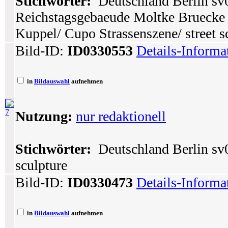
Stichwörter:
Deutschland Berlin sv0
Reichstagsgebaeude Moltke Bruecke 
Kuppel/ Cupo Strassenszene/ street s
Bild-ID:
ID0330553
Details-Informa
in
Bildauswahl
aufnehmen
7
Nutzung:
nur redaktionell
Stichwörter:
Deutschland Berlin sv0
sculpture
Bild-ID:
ID0330473
Details-Informa
in
Bildauswahl
aufnehmen