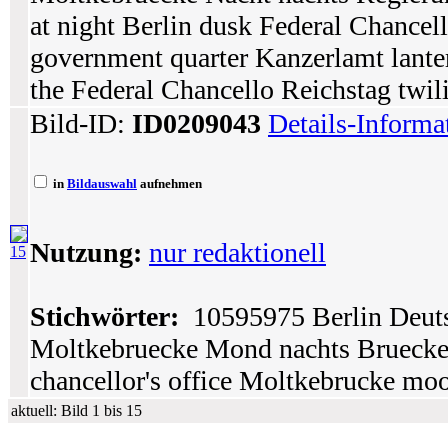
at night Berlin dusk Federal Chanc
government quarter Kanzerlamt lante
the Federal Chancello Reichstag twil
Bild-ID:
ID0209043
Details-Informa
in
Bildauswahl
aufnehmen
Nutzung:
nur redaktionell
15
Stichwörter:
10595975 Berlin Deuts
Moltkebruecke Mond nachts Brueck
chancellor's office Moltkebrucke moo
aktuell: Bild 1 bis 15