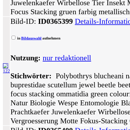
Juwelenkaefer Wirbellose Tier Insekt
Focus Stacking gruen farbig metallisch
Bild-ID:
ID0365399
Details-Informat
in
Bildauswahl
aufnehmen
Nutzung:
nur redaktionell
122
Stichwörter:
Polybothrys blucheani n
buprestidae scutellum jewel beetle bee
focus stacking ommatidia green colourf
Natur Biologie Wespe Entomologie Bla
Prachtkaefer Juwelenkaefer Wirbellos
Vergroesserung Motte Fokus-Stacking 