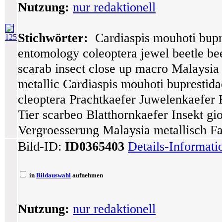
Nutzung:
nur redaktionell
Stichwörter:
Cardiaspis mouhoti bupre
125
entomology coleoptera jewel beetle bee
scarab insect close up macro Malaysia 
metallic Cardiaspis mouhoti buprestid
cleoptera Prachtkaefer Juwelenkaefer 
Tier scarbeo Blatthornkaefer Insekt g
Vergroesserung Malaysia metallisch Fa
Bild-ID:
ID0365403
Details-Informat
in
Bildauswahl
aufnehmen
Nutzung:
nur redaktionell