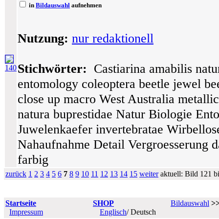
in
Bildauswahl
aufnehmen
Nutzung:
nur redaktionell
Stichwörter:
Castiarina amabilis natur
140
entomology coleoptera beetle jewel bee
close up macro West Australia metallic 
natura buprestidae Natur Biologie Ent
Juwelenkaefer invertebratae Wirbellos
Nahaufnahme Detail Vergroesserung da
farbig
zurück
1
2
3
4
5
6
7
8
9
10
11
12
13
14
15
weiter
aktuell: Bild 121 b
Startseite
SHOP
Bildauswahl
>
Impressum
Englisch
/ Deutsch