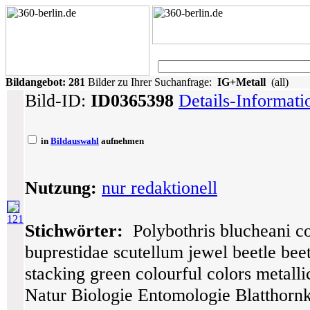
Bildangebot:
281
Bilder zu Ihrer Suchanfrage:
IG+Metall
(all)
Bild-ID:
ID0365398
Details-Informat
in
Bildauswahl
aufnehmen
Nutzung:
nur redaktionell
121
Stichwörter:
Polybothris blucheani co
buprestidae scutellum jewel beetle bee
stacking green colourful colors metall
Natur Biologie Entomologie Blatthornk