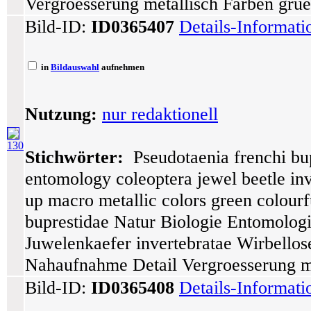
Vergroesserung metallisch Farben grue
Bild-ID:
ID0365407
Details-Informat
in
Bildauswahl
aufnehmen
Nutzung:
nur redaktionell
130
Stichwörter:
Pseudotaenia frenchi bup
entomology coleoptera jewel beetle inve
up macro metallic colors green colourf
buprestidae Natur Biologie Entomologi
Juwelenkaefer invertebratae Wirbellos
Nahaufnahme Detail Vergroesserung met
Bild-ID:
ID0365408
Details-Informat