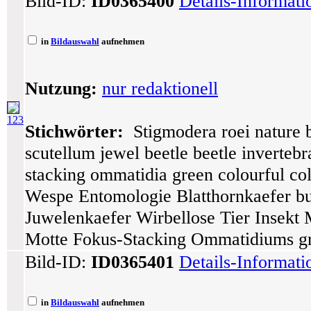
Bild-ID:
ID0365400
Details-Informat
in
Bildauswahl
aufnehmen
Nutzung:
nur redaktionell
123
Stichwörter:
Stigmodera roei nature 
scutellum jewel beetle beetle inverteb
stacking ommatidia green colourful col
Wespe Entomologie Blatthornkaefer bu
Juwelenkaefer Wirbellose Tier Insekt
Motte Fokus-Stacking Ommatidiums gru
Bild-ID:
ID0365401
Details-Informat
in
Bildauswahl
aufnehmen