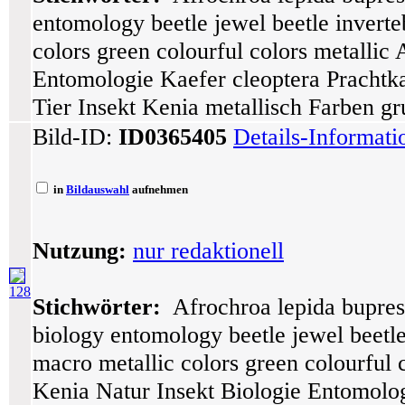
entomology beetle jewel beetle inverte
colors green colourful colors metallic
Entomologie Kaefer cleoptera Prachtka
Tier Insekt Kenia metallisch Farben gr
Bild-ID:
ID0365405
Details-Informat
in
Bildauswahl
aufnehmen
Nutzung:
nur redaktionell
128
Stichwörter:
Afrochroa lepida buprest
biology entomology beetle jewel beetle
macro metallic colors green colourful 
Kenia Natur Insekt Biologie Entomolog