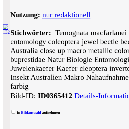
Nutzung:
nur redaktionell
Stichwörter:
Temognata macfarlanei bu
132
entomology coleoptera jewel beetle bee
Australia close up macro metallic colo
buprestidae Natur Biologie Entomologi
Juwelenkaefer Kaefer cleoptera invert
Insekt Australien Makro Nahaufnahme 
farbig
Bild-ID:
ID0365412
Details-Informat
in
Bildauswahl
aufnehmen