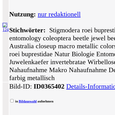
Nutzung:
nur redaktionell
Stichwörter:
Stigmodera roei bupresti
124
entomology coleoptera beetle jewel bee
Australia closeup macro metallic color
roei buprestidae Natur Biologie Entom
Juwelenkaefer invertebratae Wirbellose
Nahaufnahme Makro Nahaufnahme Deta
farbig metallisch
Bild-ID:
ID0365402
Details-Informat
in
Bildauswahl
aufnehmen