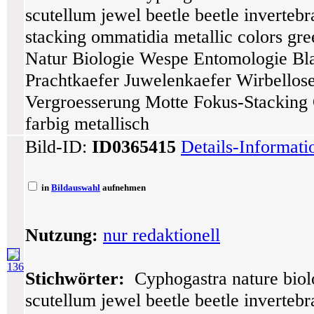
scutellum jewel beetle beetle inverteb
stacking ommatidia metallic colors gre
Natur Biologie Wespe Entomologie Bla
Prachtkaefer Juwelenkaefer Wirbellos
Vergroesserung Motte Fokus-Stacking
farbig metallisch
Bild-ID:
ID0365415
Details-Informat
in
Bildauswahl
aufnehmen
Nutzung:
nur redaktionell
136
Stichwörter:
Cyphogastra nature biol
scutellum jewel beetle beetle inverteb