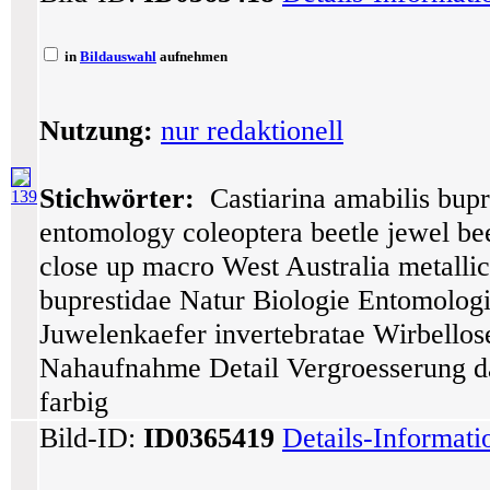
in
Bildauswahl
aufnehmen
Nutzung:
nur redaktionell
Stichwörter:
Castiarina amabilis bupre
139
entomology coleoptera beetle jewel bee
close up macro West Australia metallic 
buprestidae Natur Biologie Entomologi
Juwelenkaefer invertebratae Wirbellos
Nahaufnahme Detail Vergroesserung da
farbig
Bild-ID:
ID0365419
Details-Informat