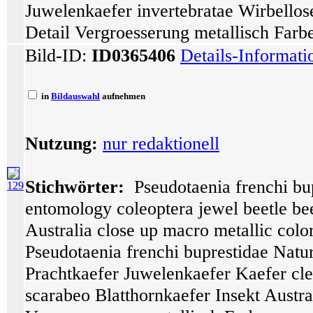
Juwelenkaefer invertebratae Wirbello
Detail Vergroesserung metallisch Farbe
Bild-ID:
ID0365406
Details-Informat
in
Bildauswahl
aufnehmen
Nutzung:
nur redaktionell
Stichwörter:
Pseudotaenia frenchi bup
129
entomology coleoptera jewel beetle bee
Australia close up macro metallic color
Pseudotaenia frenchi buprestidae Natu
Prachtkaefer Juwelenkaefer Kaefer cle
scarabeo Blatthornkaefer Insekt Aust