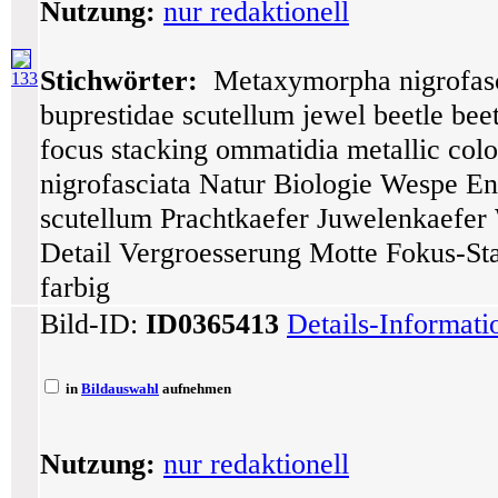
Nutzung:
nur redaktionell
Stichwörter:
Metaxymorpha nigrofasci
133
buprestidae scutellum jewel beetle bee
focus stacking ommatidia metallic col
nigrofasciata Natur Biologie Wespe En
scutellum Prachtkaefer Juwelenkaefer
Detail Vergroesserung Motte Fokus-St
farbig
Bild-ID:
ID0365413
Details-Informat
in
Bildauswahl
aufnehmen
Nutzung:
nur redaktionell