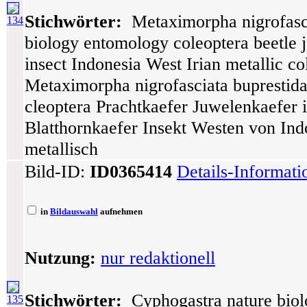
Stichwörter:
Metaximorpha nigrofascia
134
biology entomology coleoptera beetle j
insect Indonesia West Irian metallic co
Metaximorpha nigrofasciata buprestid
cleoptera Prachtkaefer Juwelenkaefer i
Blatthornkaefer Insekt Westen von Indo
metallisch
Bild-ID:
ID0365414
Details-Informat
in
Bildauswahl
aufnehmen
Nutzung:
nur redaktionell
Stichwörter:
Cyphogastra nature biol
135