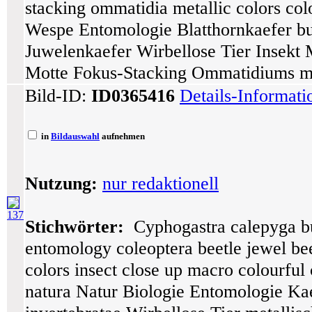
stacking ommatidia metallic colors col
Wespe Entomologie Blatthornkaefer bu
Juwelenkaefer Wirbellose Tier Insekt
Motte Fokus-Stacking Ommatidiums met
Bild-ID:
ID0365416
Details-Informat
in
Bildauswahl
aufnehmen
Nutzung:
nur redaktionell
137
Stichwörter:
Cyphogastra calepyga bup
entomology coleoptera beetle jewel bee
colors insect close up macro colourful
natura Natur Biologie Entomologie Kae