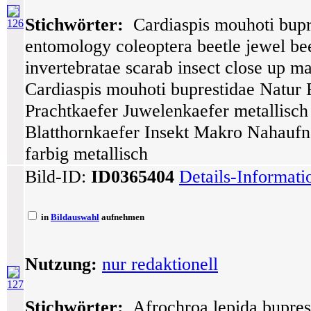
Stichwörter:
Cardiaspis mouhoti bupre
126
entomology coleoptera beetle jewel bee
invertebratae scarab insect close up m
Cardiaspis mouhoti buprestidae Natur 
Prachtkaefer Juwelenkaefer metallisch
Blatthornkaefer Insekt Makro Nahaufn
farbig metallisch
Bild-ID:
ID0365404
Details-Informat
in
Bildauswahl
aufnehmen
Nutzung:
nur redaktionell
127
Stichwörter:
Afrochroa lepida buprest