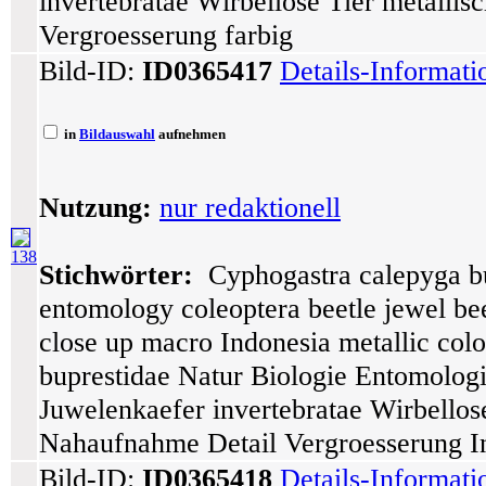
invertebratae Wirbellose Tier metalli
Vergroesserung farbig
Bild-ID:
ID0365417
Details-Informat
in
Bildauswahl
aufnehmen
Nutzung:
nur redaktionell
138
Stichwörter:
Cyphogastra calepyga bup
entomology coleoptera beetle jewel bee
close up macro Indonesia metallic colo
buprestidae Natur Biologie Entomologi
Juwelenkaefer invertebratae Wirbellos
Nahaufnahme Detail Vergroesserung In
Bild-ID:
ID0365418
Details-Informat