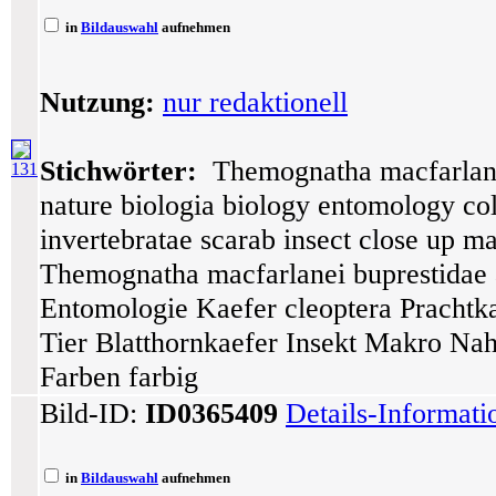
in
Bildauswahl
aufnehmen
Nutzung:
nur redaktionell
Stichwörter:
Themognatha macfarlanei 
131
nature biologia biology entomology col
invertebratae scarab insect close up ma
Themognatha macfarlanei buprestidae a
Entomologie Kaefer cleoptera Prachtka
Tier Blatthornkaefer Insekt Makro Na
Farben farbig
Bild-ID:
ID0365409
Details-Informat
in
Bildauswahl
aufnehmen