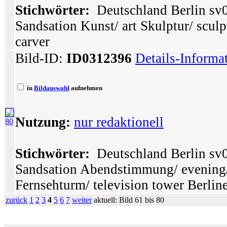
Stichwörter:
Deutschland Berlin sv0
Sandsation Kunst/ art Skulptur/ sculp
carver
Bild-ID:
ID0312396
Details-Informa
in
Bildauswahl
aufnehmen
Nutzung:
nur redaktionell
80
Stichwörter:
Deutschland Berlin sv0
Sandsation Abendstimmung/ evening/
Fernsehturm/ television tower Berlin
zurück
1
2
3
4
5
6
7
weiter
aktuell: Bild 61 bis 80