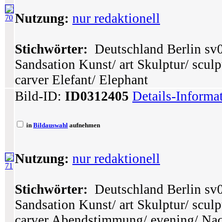
Nutzung:
nur redaktionell
70
Stichwörter:
Deutschland Berlin sv0
Sandsation Kunst/ art Skulptur/ sculp
carver Elefant/ Elephant
Bild-ID:
ID0312405
Details-Informa
in
Bildauswahl
aufnehmen
Nutzung:
nur redaktionell
71
Stichwörter:
Deutschland Berlin sv0
Sandsation Kunst/ art Skulptur/ sculp
carver Abendstimmung/ evening/ Nac