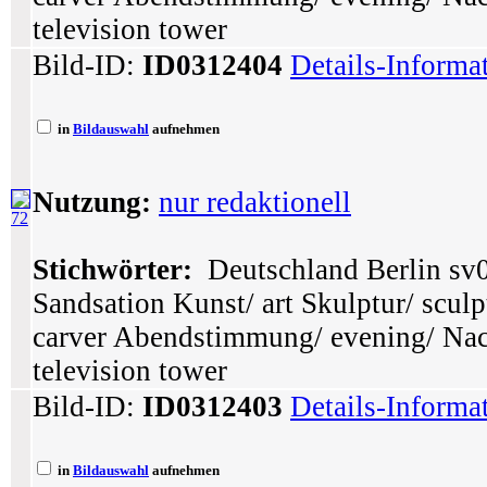
television tower
Bild-ID:
ID0312404
Details-Informa
in
Bildauswahl
aufnehmen
Nutzung:
nur redaktionell
72
Stichwörter:
Deutschland Berlin sv0
Sandsation Kunst/ art Skulptur/ sculp
carver Abendstimmung/ evening/ Nac
television tower
Bild-ID:
ID0312403
Details-Informa
in
Bildauswahl
aufnehmen