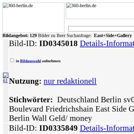
Bildangebot:
129
Bilder zu Ihrer Suchanfrage:
East+Side+Gallery
Bild-ID:
ID0345018
Details-Informa
in
Bildauswahl
aufnehmen
Nutzung:
nur redaktionell
61
Stichwörter:
Deutschland Berlin sv03
Boulevard Friedrichshain East Side G
Berlin Wall Geld/ money
Bild-ID:
ID0335849
Details-Informa