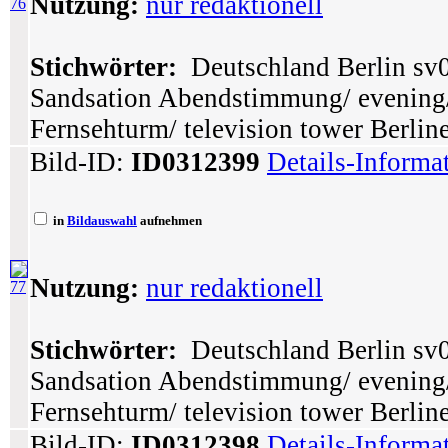
Nutzung:
nur redaktionell
76
Stichwörter:
Deutschland Berlin sv0
Sandsation Abendstimmung/ evening/
Fernsehturm/ television tower Berlin
Bild-ID:
ID0312399
Details-Informa
in
Bildauswahl
aufnehmen
Nutzung:
nur redaktionell
77
Stichwörter:
Deutschland Berlin sv0
Sandsation Abendstimmung/ evening/
Fernsehturm/ television tower Berlin
Bild-ID:
ID0312398
Details-Informa