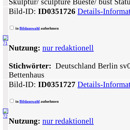
Skulptur/ sculpture Bueste/ bust Stat
Bild-ID:
ID0351726
Details-Informa
in
Bildauswahl
aufnehmen
71
Nutzung:
nur redaktionell
Stichwörter:
Deutschland Berlin sv0
Bettenhaus
Bild-ID:
ID0351727
Details-Informa
in
Bildauswahl
aufnehmen
72
Nutzung:
nur redaktionell