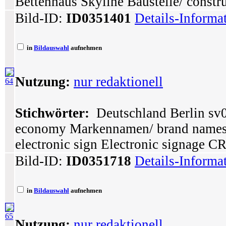
Bettenhaus Skyline Baustelle/ constru
Bild-ID:
ID0351401
Details-Informa
in
Bildauswahl
aufnehmen
Nutzung:
nur redaktionell
64
Stichwörter:
Deutschland Berlin sv0
economy Markennamen/ brand names
electronic sign Electronic signage C
Bild-ID:
ID0351718
Details-Informa
in
Bildauswahl
aufnehmen
65
Nutzung:
nur redaktionell