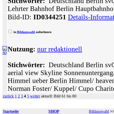
Stichwörter:
Deutschland Berlin sv0
Lehrter Bahnhof Berlin Hauptbahnhof
Bild-ID:
ID0344251
Details-Informa
in
Bildauswahl
aufnehmen
Nutzung:
nur redaktionell
80
Stichwörter:
Deutschland Berlin sv0
aerial view Skyline Sonnenuntergan
Himmel ueber Berlin Himmel/ heaven
Norman Foster/ Kuppel/ Cupo Charit
zurück
1
2
3
4
5
weiter
aktuell: Bild 61 bis 80
Startseite
SHOP
Bildauswahl
>