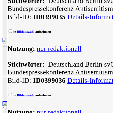
Stichwörter:
Deutschland Berlin sv0
Bundespressekonferenz Antisemitism
Bild-ID:
ID0399035
Details-Informa
in
Bildauswahl
aufnehmen
44
Nutzung:
nur redaktionell
Stichwörter:
Deutschland Berlin sv0
Bundespressekonferenz Antisemitism
Bild-ID:
ID0399036
Details-Informa
in
Bildauswahl
aufnehmen
45
Nutzung:
nur redaktionell