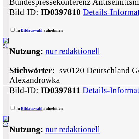
Bundespressekonferenz Antisemitism
Bild-ID:
ID0397810
Details-Informa
in
Bildauswahl
aufnehmen
51
Nutzung:
nur redaktionell
Stichwörter:
sv0120 Deutschland G
Alexandrowka
Bild-ID:
ID0397811
Details-Informa
in
Bildauswahl
aufnehmen
52
Nutzung:
nur redaktionell